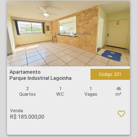
Apartamento - Parque Industrial Lagoinha - Ribeirão Preto
Apartamento
Código: 231
Parque Industrial Lagoinha
2
1
1
46
Quartos
W.C.
Vagas
m²
Venda
R$ 185.000,00