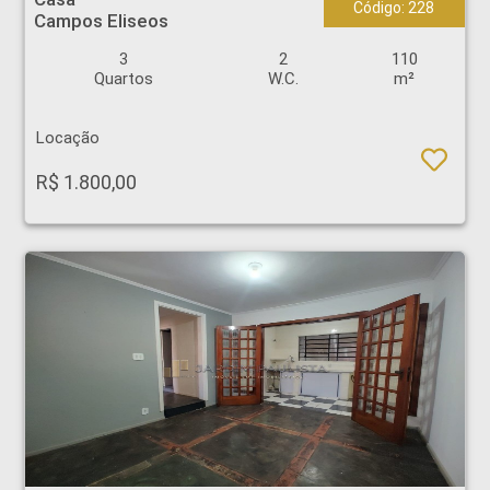
Código: 228
Campos Eliseos
3
2
110
Quartos
W.C.
m²
Locação
R$ 1.800,00
Salão Comercial - Centro - Ribeirão Preto