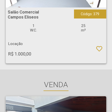
Salão Comercial - Campos Eliseos - Ribeirão Preto
Salão Comercial
Código: 379
Campos Eliseos
1
25
W.C.
m²
Locação
R$ 1.000,00
VENDA