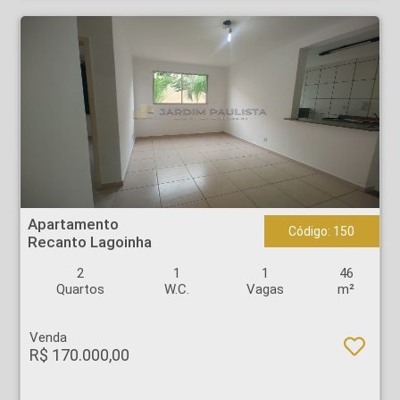
Apartamento - Recanto Lagoinha - Ribeirão Preto
Apartamento
Código: 150
Recanto Lagoinha
2
1
1
46
Quartos
W.C.
Vagas
m²
Venda
R$ 170.000,00