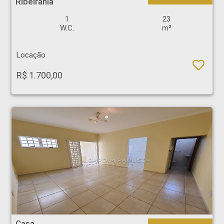
Ribeirânia
1
23
W.C.
m²
Locação
R$ 1.700,00
Casa - Campos Eliseos - Ribeirão Preto
Casa