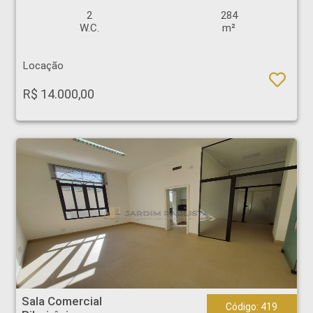
2
284
W.C.
m²
Locação
R$ 14.000,00
Sala Comercial - Ribeirânia - Ribeirão Preto
Sala Comercial
Código: 419