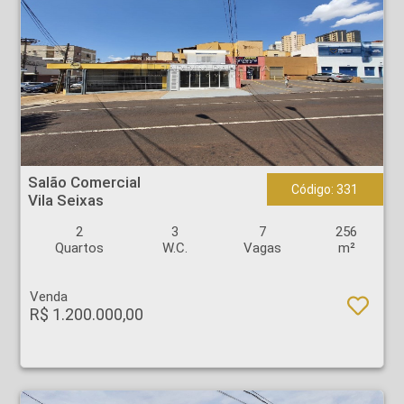
Salão Comercial - Vila Seixas - Ribeirão Preto
Salão Comercial
Código: 331
Vila Seixas
2
3
7
256
Quartos
W.C.
Vagas
m²
Venda
R$ 1.200.000,00