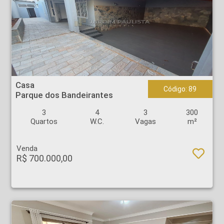
Casa - Parque dos Bandeirantes - Ribeirão Preto
Casa
Código: 89
Parque dos Bandeirantes
3
4
3
300
Quartos
W.C.
Vagas
m²
Venda
R$ 700.000,00