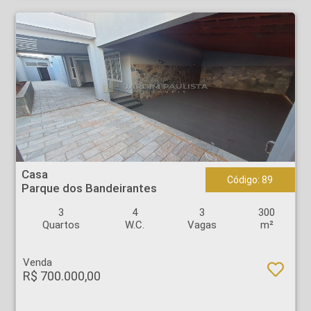
Casa - Parque dos Bandeirantes - Ribeirão Preto
Casa
Código: 89
Parque dos Bandeirantes
3
4
3
300
Quartos
W.C.
Vagas
m²
Venda
R$ 700.000,00