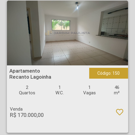
Apartamento - Recanto Lagoinha - Ribeirão Preto
Apartamento
Código: 150
Recanto Lagoinha
2
1
1
46
Quartos
W.C.
Vagas
m²
Venda
R$ 170.000,00