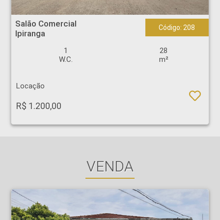
Salão Comercial - Ipiranga - Ribeirão Preto
Salão Comercial
Código: 208
Ipiranga
1
28
W.C.
m²
Locação
R$ 1.200,00
VENDA