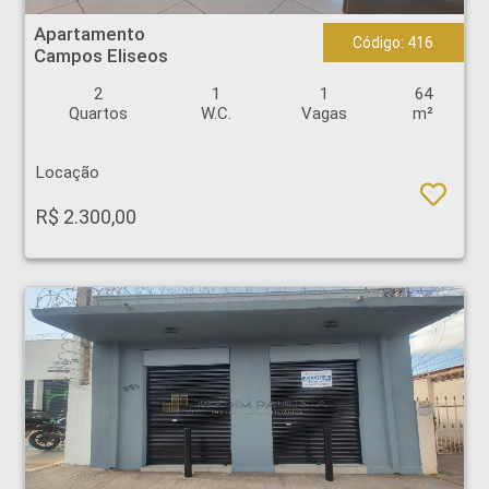
Apartamento - Campos Eliseos - Ribeirão Preto
Apartamento
Código: 416
Campos Eliseos
2
1
1
64
Quartos
W.C.
Vagas
m²
Locação
R$ 2.300,00