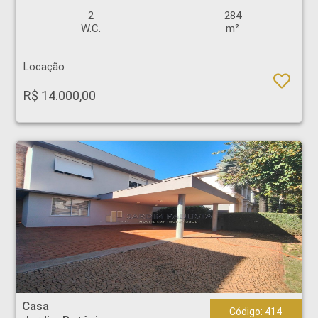
2
284
W.C.
m²
Locação
R$ 14.000,00
Casa - Jardim Botânico - Ribeirão Preto
Casa
Código: 414