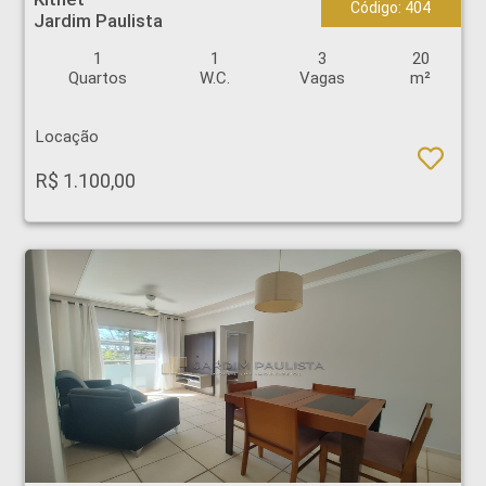
Código: 404
Jardim Paulista
1
1
3
20
Quartos
W.C.
Vagas
m²
Locação
R$ 1.100,00
Apartamento - Campos Eliseos - Ribeirão Preto