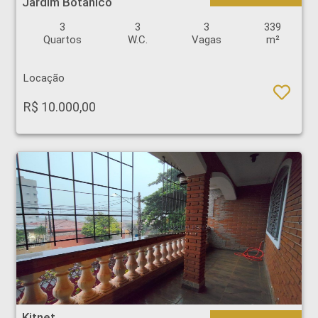
Jardim Botânico
3
3
3
339
Quartos
W.C.
Vagas
m²
Locação
R$ 10.000,00
Kitnet - Jardim Paulista - Ribeirão Preto
Kitnet