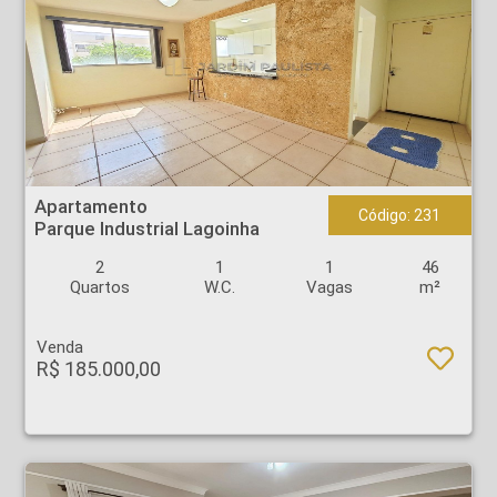
Apartamento - Parque Industrial Lagoinha - Ribeirão Preto
Apartamento
Código: 231
Parque Industrial Lagoinha
2
1
1
46
Quartos
W.C.
Vagas
m²
Venda
R$ 185.000,00