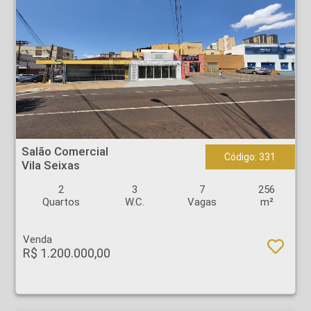
Salão Comercial - Vila Seixas - Ribeirão Preto
Salão Comercial
Código: 331
Vila Seixas
2
3
7
256
Quartos
W.C.
Vagas
m²
Venda
R$ 1.200.000,00