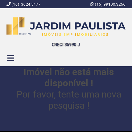
(16) 3624.5177
(16) 99100.3266
Jardim Paulista Imóveis | Imobiliária em Ribeirão Preto | SP
CRECI 35990 J
Imóvel não está mais
disponível !
Por favor, tente uma nova
pesquisa !