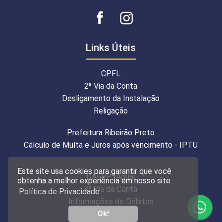
Links Úteis
CPFL
2ª Via da Conta
Desligamento da Instalação
Religação
Prefeitura Ribeirão Preto
Cálculo de Multa e Juros após vencimento - IPTU
Este site usa cookies para garantir que você
DAERP (Água)
obtenha a melhor experiência em nosso site.
2ª Via da Conta
Política de Privacidade.
Informações de Débitos
Ok!