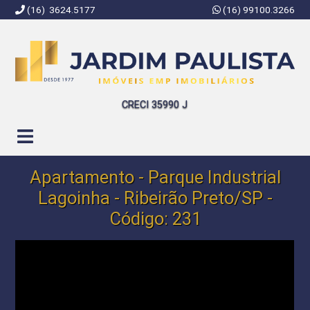
(16) 3624.5177
(16) 99100.3266
Jardim Paulista Imóveis | Imobiliária em Ribeirão Preto | SP
CRECI 35990 J
Apartamento - Parque Industrial
Lagoinha - Ribeirão Preto/SP -
Código: 231