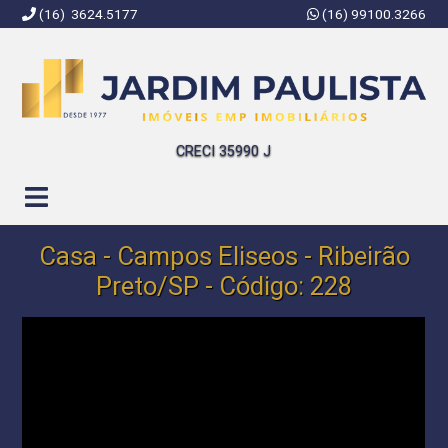
(16) 3624.5177
(16) 99100.3266
Jardim Paulista Imóveis | Imobiliária em Ribeirão Preto | SP
CRECI 35990 J
Casa - Campos Eliseos - Ribeirão
Preto/SP - Código: 228