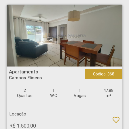
Apartamento - Campos Eliseos - Ribeirão Preto
Apartamento
Código: 368
Campos Eliseos
2
1
1
47.88
Quartos
W.C
Vagas
m²
Locação
R$ 1.500,00