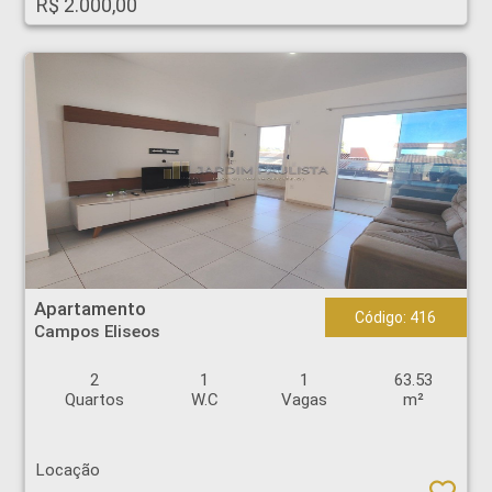
R$ 2.000,00
Apartamento - Campos Eliseos - Ribeirão Preto
Apartamento
Código: 416
Campos Eliseos
2
1
1
63.53
Quartos
W.C
Vagas
m²
Locação