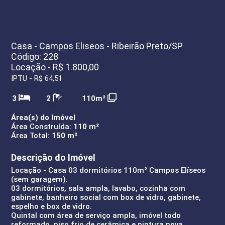
Casa - Campos Eliseos - Ribeirão Preto/SP
Código: 228
Locação - R$ 1.800,00
IPTU - R$ 64,51
3
2
110m²
Área(s) do Imóvel
Área Construída:
110 m²
Área Total:
150 m²
Descrição do Imóvel
Locação - Casa 03 dormitórios 110m² Campos Elíseos
(sem garagem).
03 dormitórios, sala ampla, lavabo, cozinha com
gabinete, banheiro social com box de vidro, gabinete,
espelho e box de vidro.
Quintal com área de serviço ampla, imóvel todo
reformado, piso frio de cerâmica e pintura nova.