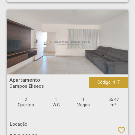
Apartamento - Campos Eliseos - Ribeirão Preto
Apartamento
Código: 417
Campos Eliseos
2
1
1
55.47
Quartos
W.C
Vagas
m²
Locação