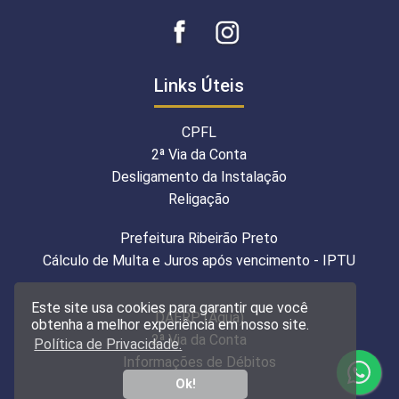
Links Úteis
CPFL
2ª Via da Conta
Desligamento da Instalação
Religação
Prefeitura Ribeirão Preto
Cálculo de Multa e Juros após vencimento - IPTU
Este site usa cookies para garantir que você
DAERP (Água)
obtenha a melhor experiência em nosso site.
2ª Via da Conta
Política de Privacidade.
Informações de Débitos
Ok!