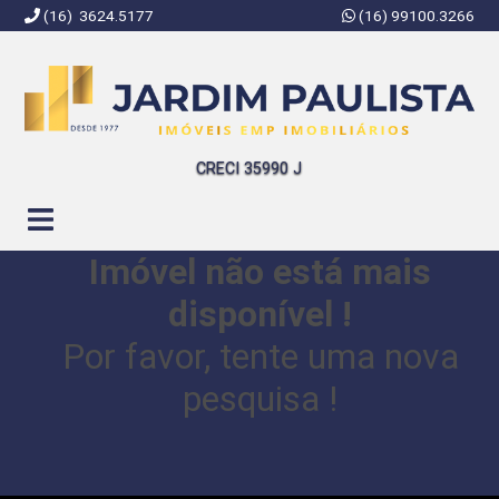
(16) 3624.5177
(16) 99100.3266
Jardim Paulista Imóveis | Imobiliária em Ribeirão Preto | SP
CRECI 35990 J
Imóvel não está mais
disponível !
Por favor, tente uma nova
pesquisa !