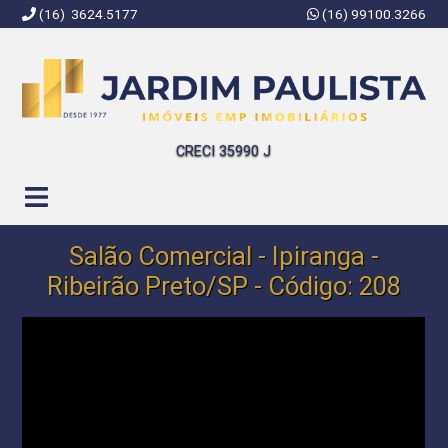
(16) 3624.5177
(16) 99100.3266
Jardim Paulista Imóveis | Imobiliária em Ribeirão Preto | SP
CRECI 35990 J
Salão Comercial - Ipiranga -
Ribeirão Preto/SP - Código: 208