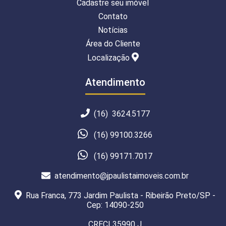
Cadastre seu imóvel
Contato
Notícias
Área do Cliente
Localização
Atendimento
(16) 3624.5177
(16) 99100.3266
(16) 99171.7017
atendimento@jpaulistaimoveis.com.br
Rua Franca, 773 Jardim Paulista - Ribeirão Preto/SP -
Cep: 14090-250
CRECI 35990 J