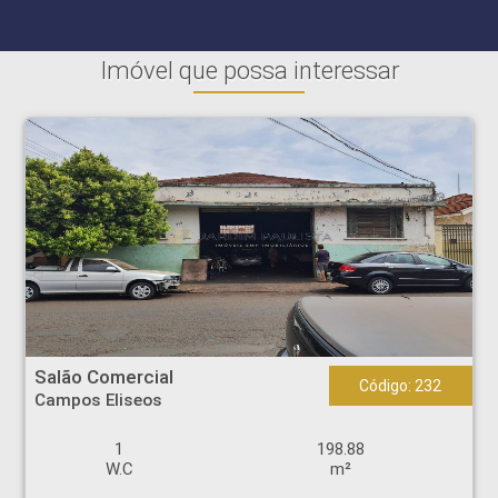
Imóvel que possa interessar
Salão Comercial - Campos Eliseos - Ribeirão Preto
Salão Comercial
Código: 232
Campos Eliseos
1
198.88
W.C
m²