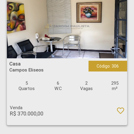
Casa - Campos Eliseos - Ribeirão Preto
Casa
Código: 306
Campos Eliseos
5
6
2
295
Quartos
W.C
Vagas
m²
Venda
R$ 370.000,00