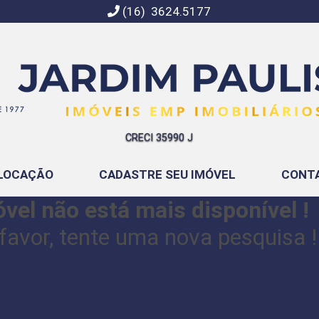
(16) 3624.5177
Jardim Paulista Imóveis | Imobiliária em Ribeirão Preto | SP
CRECI 35990 J
LOCAÇÃO
CADASTRE SEU IMÓVEL
CONT
vel não está mais disponível !
favor, tente uma nova pesquisa !