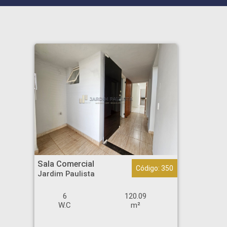
Sala Comercial - Jardim Paulista - Ribeirão Preto
Sala Comercial
Código: 350
Jardim Paulista
6
120.09
W.C
m²